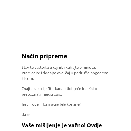
Način pripreme
Stavite sastojke u čajnik i kuhajte 5 minuta.
Procijedite i dodajte ovaj čaj u područja pogođena
klicom.
Znajte kako liječiti i kada otići liječniku: Kako
prepoznati i liječiti osip.
Jesu li ove informacije bile korisne?
da ne
Vaše mišljenje je važno! Ovdje