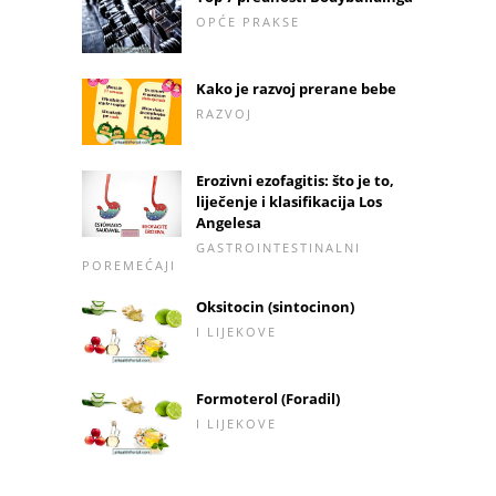
OPĆE PRAKSE
Kako je razvoj prerane bebe
RAZVOJ
Erozivni ezofagitis: što je to,
liječenje i klasifikacija Los
Angelesa
GASTROINTESTINALNI
POREMEĆAJI
Oksitocin (sintocinon)
I LIJEKOVE
Formoterol (Foradil)
I LIJEKOVE