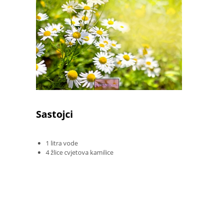
Sastojci
1 litra vode
4 žlice cvjetova kamilice