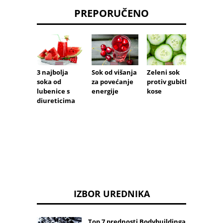
PREPORUČENO
3 najbolja
Sok od višanja
Zeleni sok
Doma
soka od
za povećanje
protiv gubitka
rješen
lubenice s
energije
kose
crijev
diureticima
kolike
IZBOR UREDNIKA
Top 7 prednosti Bodybuildinga