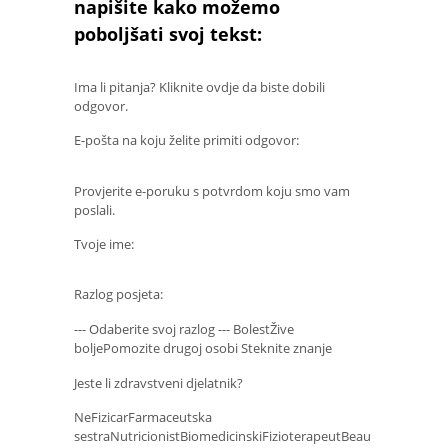
napišite kako možemo
poboljšati svoj tekst:
Ima li pitanja? Kliknite ovdje da biste dobili
odgovor.
E-pošta na koju želite primiti odgovor:
Provjerite e-poruku s potvrdom koju smo vam
poslali.
Tvoje ime:
Razlog posjeta:
--- Odaberite svoj razlog --- BolestŽive
boljePomozite drugoj osobi Steknite znanje
Jeste li zdravstveni djelatnik?
NeFizicarFarmaceutska
sestraNutricionistBiomedicinskiFizioterapeutBeau