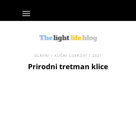
GLAVNI
/
KUĆNI LIJEKOVI
/ 2021
Prirodni tretman klice