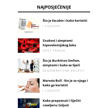
NAJPOSJEĆENIJE
Što je Escabin i kako koristiti
I LIJEKOVE
Znakovi i simptomi
hipovolemijskog šoka
OPĆE PRAKSE
Što je Burkittov limfom,
simptomi i kako se liječi
DEGENERATIVNE BOLESTI
Maresis Bull - što je za njega i
kako ga koristiti
I LIJEKOVE
Kako prepoznati i liječiti
raseljenu čeljust