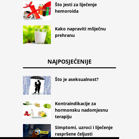
Što jesti za liječenje
hemoroida
Kako napraviti mliječnu
prehranu
NAJPOSJEĆENIJE
Što je aseksualnost?
Kontraindikacije za
hormonsku nadomjesnu
terapiju
Simptomi, uzroci i liječenje
raspršene čeljusti