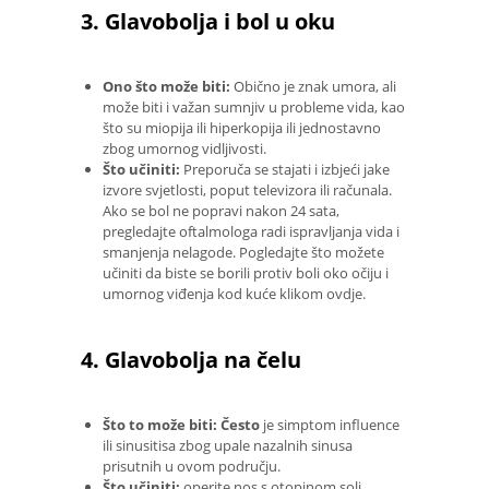
3. Glavobolja i bol u oku
Ono što može biti:
Obično je znak umora, ali
može biti i važan sumnjiv u probleme vida, kao
što su miopija ili hiperkopija ili jednostavno
zbog umornog vidljivosti.
Što učiniti:
Preporuča se stajati i izbjeći jake
izvore svjetlosti, poput televizora ili računala.
Ako se bol ne popravi nakon 24 sata,
pregledajte oftalmologa radi ispravljanja vida i
smanjenja nelagode. Pogledajte što možete
učiniti da biste se borili protiv boli oko očiju i
umornog viđenja kod kuće klikom ovdje.
4. Glavobolja na čelu
Što to može biti: Često
je simptom influence
ili sinusitisa zbog upale nazalnih sinusa
prisutnih u ovom području.
Što učiniti:
operite nos s otopinom soli,