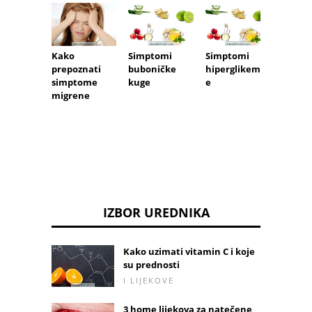
Kako
Simptomi
Simptomi
Kako s
prepoznati
buboničke
hiperglikemij
protiv 
simptome
kuge
e
trudno
migrene
IZBOR UREDNIKA
Kako uzimati vitamin C i koje
su prednosti
I LIJEKOVE
3 home lijekova za natečene