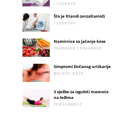
I LIJEKOVE
Što je Xtandi (enzaltamid)
I LIJEKOVE
Namirnice za jačanje kose
PREHRANE I PREHRANE
Simptomi živčanog urtikarije
BOLESTI KOŽE
3 vježbe za izgubiti masnoće
na leđima
SPOSOBNOST