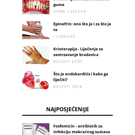
gume
HOME LIJEKOVA
Epinefrin: ono što je i za što je
to
I LIJEKOVE
Krioterapija - Liječenje za
zamrzavanje bradavica
BOLESTI KOŽE
Što je endokarditis i kako ga
liječiti?
BOLESTI SRCA
NAJPOSJEĆENIJE
Fosfomicin - antibiotik za
infekciju mokraćnog sustava