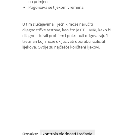
na primjer;
Pogoršava se tijekom vremena;
U tim slučajevima, liječnik može naručiti
dijagnostičke testove, kao što je CT ili MRI, kako bi
dijagnosticirali problem i pokrenuli odgovarajući
tretman koji može uključivati ​​uporabu različitih
lijekova. Ovdje su najčešće korišteni lijekovi.
Oznake:
kontrola plodnosti i rađanja