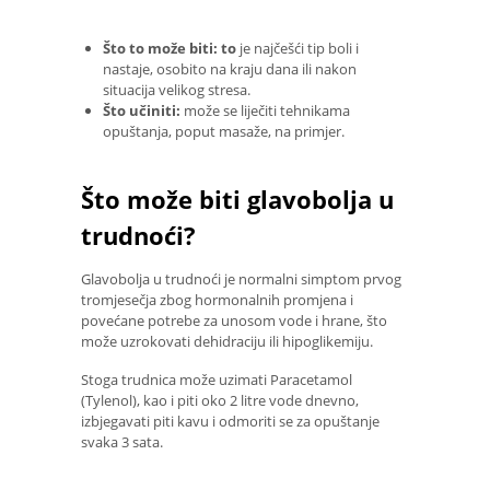
Što to može biti: to
je najčešći tip boli i
nastaje, osobito na kraju dana ili nakon
situacija velikog stresa.
Što učiniti:
može se liječiti tehnikama
opuštanja, poput masaže, na primjer.
Što može biti glavobolja u
trudnoći?
Glavobolja u trudnoći je normalni simptom prvog
tromjesečja zbog hormonalnih promjena i
povećane potrebe za unosom vode i hrane, što
može uzrokovati dehidraciju ili hipoglikemiju.
Stoga trudnica može uzimati Paracetamol
(Tylenol), kao i piti oko 2 litre vode dnevno,
izbjegavati piti kavu i odmoriti se za opuštanje
svaka 3 sata.