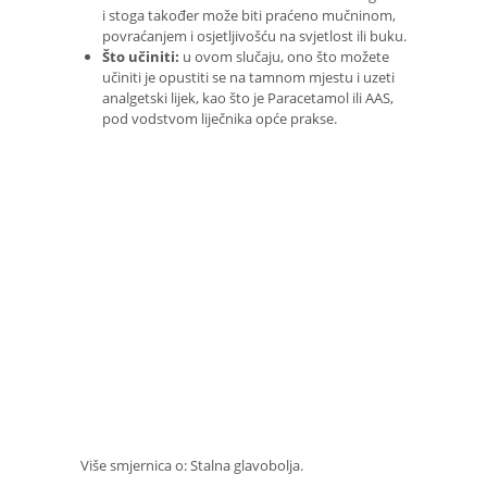
i stoga također može biti praćeno mučninom,
povraćanjem i osjetljivošću na svjetlost ili buku.
Što učiniti:
u ovom slučaju, ono što možete
učiniti je opustiti se na tamnom mjestu i uzeti
analgetski lijek, kao što je Paracetamol ili AAS,
pod vodstvom liječnika opće prakse.
Više smjernica o: Stalna glavobolja.