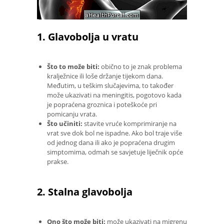
1. Glavobolja u vratu
Što to može biti:
obično to je znak problema
kralježnice ili loše držanje tijekom dana.
Međutim, u teškim slučajevima, to također
može ukazivati ​​na meningitis, pogotovo kada
je popraćena groznica i poteškoće pri
pomicanju vrata.
Što učiniti:
stavite vruće komprimiranje na
vrat sve dok bol ne ispadne. Ako bol traje više
od jednog dana ili ako je popraćena drugim
simptomima, odmah se savjetuje liječnik opće
prakse.
2. Stalna glavobolja
Ono što može biti:
može ukazivati ​​na migrenu