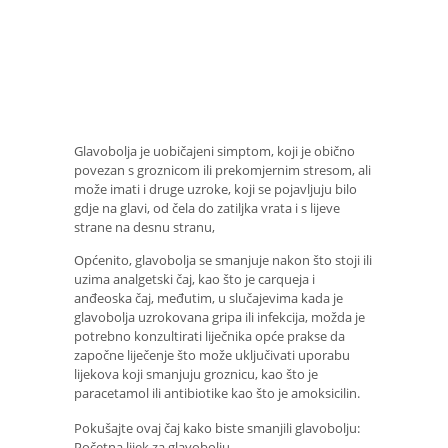
Glavobolja je uobičajeni simptom, koji je obično
povezan s groznicom ili prekomjernim stresom, ali
može imati i druge uzroke, koji se pojavljuju bilo
gdje na glavi, od čela do zatiljka vrata i s lijeve
strane na desnu stranu,
Općenito, glavobolja se smanjuje nakon što stoji ili
uzima analgetski čaj, kao što je carqueja i
anđeoska čaj, međutim, u slučajevima kada je
glavobolja uzrokovana gripa ili infekcija, možda je
potrebno konzultirati liječnika opće prakse da
započne liječenje što može uključivati ​​uporabu
lijekova koji smanjuju groznicu, kao što je
paracetamol ili antibiotike kao što je amoksicilin.
Pokušajte ovaj čaj kako biste smanjili glavobolju:
Početna lijek za glavobolju.