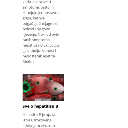
kada se pojave ti
simptomi, često ih
zbunjuju jednostavna
gripa, kasnije
odgađajući dijagnozu
bolesti i njegovo
liječenje. Neki od ovih
ranih simptoma
hepatitisa B uključuju
glavobolju, slabost i
nedostatak apetita.
Međut
Sve o hepatitisu B
Hepatitis B je upala
jetre uzrokovane
infekcijom virusom