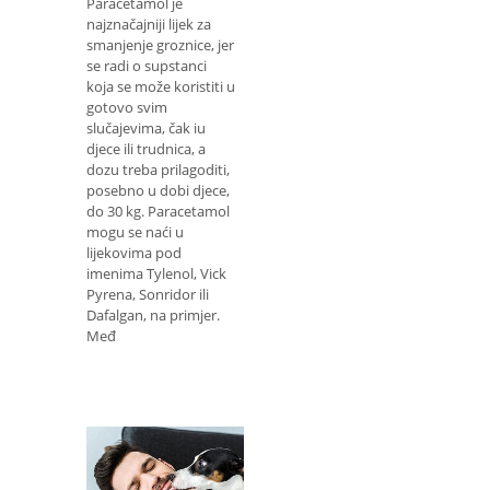
Paracetamol je
najznačajniji lijek za
smanjenje groznice, jer
se radi o supstanci
koja se može koristiti u
gotovo svim
slučajevima, čak iu
djece ili trudnica, a
dozu treba prilagoditi,
posebno u dobi djece,
do 30 kg. Paracetamol
mogu se naći u
lijekovima pod
imenima Tylenol, Vick
Pyrena, Sonridor ili
Dafalgan, na primjer.
Međ