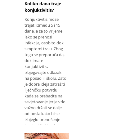
Koliko dana traje
konjuktivitis?
Konjuktivitis može
trajati između 5 i 15
dana, a za to vrijeme
lako se prenosi
infekcija, osobito dok
simptomi traju. Zbog
toga se preporuča da,
dok imate
konjuktivitis,
izbjegavajte odlazak
na posao ili školu. Zato
je dobra ideja zatražiti
liječničku potvrdu
kada se prebacite na
savjetovanje jer je vrlo
važno držati se dalje
od posla kako bi se
izbjeglo prenošenje
konjunktivitisa drugim
ljudima. Pogledaj