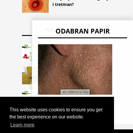
i tretman?
NAJPOSJEĆENIJE
ODABRAN PAPIR
Hizentra
proso
Gentagran
Birt-Hogg-Dubéov sindrom
This website uses cookies to ensure you get
the best experience on our website.
Learn more