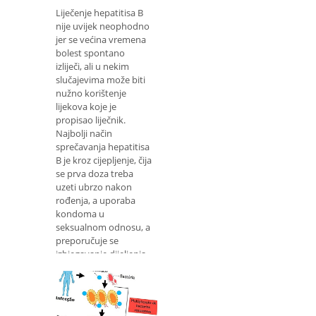
Liječenje hepatitisa B
nije uvijek neophodno
jer se većina vremena
bolest spontano
izliječi, ali u nekim
slučajevima može biti
nužno korištenje
lijekova koje je
propisao liječnik.
Najbolji način
sprečavanja hepatitisa
B je kroz cijepljenje, čija
se prva doza treba
uzeti ubrzo nakon
rođenja, a uporaba
kondoma u
seksualnom odnosu, a
preporučuje se
izbjegavanje dijeljenja
predmeta ljudi poput
štrcaljki, četkica za
zube i oštrice britve,
na primjer. Kako se