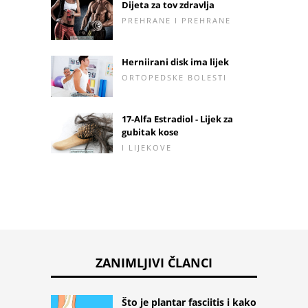
Dijeta za tov zdravlja
PREHRANE I PREHRANE
Herniirani disk ima lijek
ORTOPEDSKE BOLESTI
17-Alfa Estradiol - Lijek za
gubitak kose
I LIJEKOVE
ZANIMLJIVI ČLANCI
Što je plantar fasciitis i kako