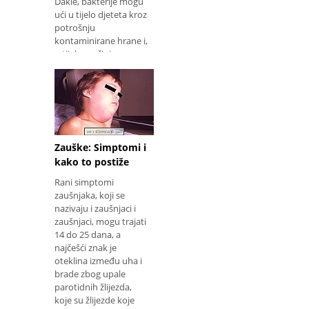
Dakle, bakterije mogu
ući u tijelo djeteta kroz
potrošnju
kontaminirane hrane i,
u tijelu, počinje
proizvoditi toksin koji
rezultira pojavom
simptoma. Sazna
Zauške: Simptomi i
kako to postiže
Rani simptomi
zaušnjaka, koji se
nazivaju i zaušnjaci i
zaušnjaci, mogu trajati
14 do 25 dana, a
najčešći znak je
oteklina između uha i
brade zbog upale
parotidnih žlijezda,
koje su žlijezde koje