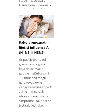
stadijima. Osoba s
klamidijom u penisu ili
vagini može slučajno
prenijeti bakterije u oči
kroz ruke. Saznaj
Kako prepoznati i
liječiti influenza A
(H1N1 ili H3N2)
Gripa A je jedna od
glavnih vrsta gripe
koja dolazi svake
godine, najčešće zimi.
Tu influencu mogu
uzrokovati dvije
varijante virusa gripe A
, H1N1 i H3N2, ali
oboje stvaraju slične
simptome i također se
tretiraju jednako.