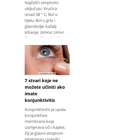
Najčešći simptomi
uključuju: Vrućica
iznad 38 ° C; Bol u
tijelu; Bol u grlu i
glavobolje; kašalj;
kihanje; zimice; Umor
ili umor. Pored ovih
7 stvari koje ne
možete učiniti ako
imate
konjunktivitis
Konjunktivitis je upala
konjunktive,
membrane koja
usmjerava oči i kapke,
čiji je glavni simptom
intenzivan crvenilo