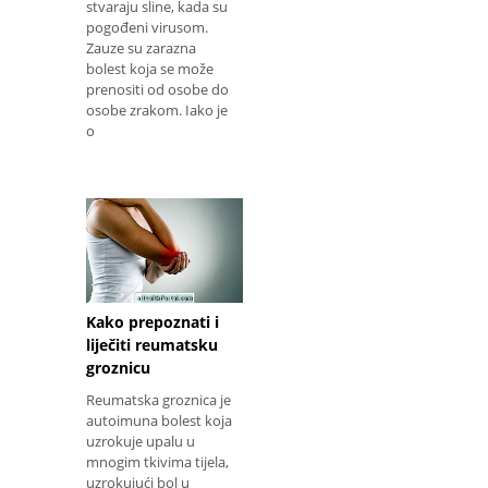
stvaraju sline, kada su
pogođeni virusom.
Zauze su zarazna
bolest koja se može
prenositi od osobe do
osobe zrakom. Iako je
o
Kako prepoznati i
liječiti reumatsku
groznicu
Reumatska groznica je
autoimuna bolest koja
uzrokuje upalu u
mnogim tkivima tijela,
uzrokujući bol u