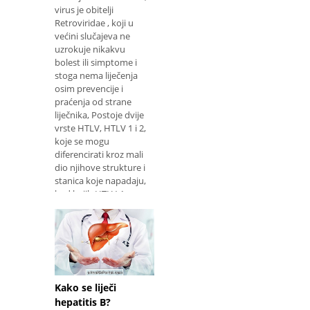
virus je obitelji
Retroviridae , koji u
većini slučajeva ne
uzrokuje nikakvu
bolest ili simptome i
stoga nema liječenja
osim prevencije i
praćenja od strane
liječnika, Postoje dvije
vrste HTLV, HTLV 1 i 2,
koje se mogu
diferencirati kroz mali
dio njihove strukture i
stanica koje napadaju,
kod kojih HTLV-1
napada limfocite slične
CD4, dok HTLV-2
napada CD8-slične
limfocite. Taj s
Kako se liječi
hepatitis B?