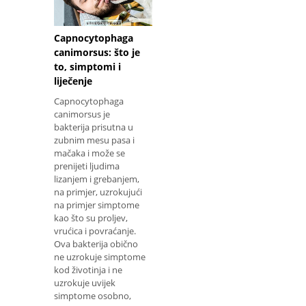
Capnocytophaga
canimorsus: što je
to, simptomi i
liječenje
Capnocytophaga
canimorsus je
bakterija prisutna u
zubnim mesu pasa i
mačaka i može se
prenijeti ljudima
lizanjem i grebanjem,
na primjer, uzrokujući
na primjer simptome
kao što su proljev,
vrućica i povraćanje.
Ova bakterija obično
ne uzrokuje simptome
kod životinja i ne
uzrokuje uvijek
simptome osobno,