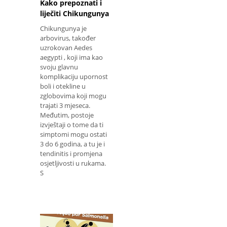
Kako prepoznati i
liječiti Chikungunya
Chikungunya je
arbovirus, također
uzrokovan Aedes
aegypti , koji ima kao
svoju glavnu
komplikaciju upornost
boli i otekline u
zglobovima koji mogu
trajati 3 mjeseca.
Međutim, postoje
izvještaji o tome da ti
simptomi mogu ostati
3 do 6 godina, a tu je i
tendinitis i promjena
osjetljivosti u rukama.
S