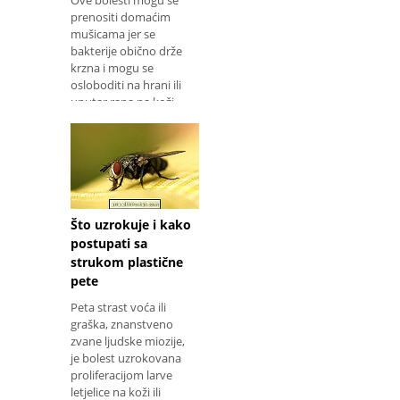
Ove bolesti mogu se
prenositi domaćim
mušicama jer se
bakterije obično drže
krzna i mogu se
osloboditi na hrani ili
unutar rana na koži
kada dođu u izravni
kontakt s ljudima.
Pored t
Što uzrokuje i kako
postupati sa
strukom plastične
pete
Peta strast voća ili
graška, znanstveno
zvane ljudske miozije,
je bolest uzrokovana
proliferacijom larve
letjelice na koži ili