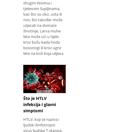
drugim tkivima i
tjelesnim šupljinama,
kao što su oko, usta ili
nos, što također može
utjecati na domaće
životinje, Larva muhe
leta može ući u tijelo
kroz kožu kada hoda
bosonogi ili kroz ugriz
lete na koži koja ulijeva
svoje jaja koja kasnije
postaju ličinke.
Općenito ošte
Što je HTLV
infekcija i glavni
simptomi
HTLV, koji se naziva i
ljudski limfotropni
virus ljudske T-stanice,