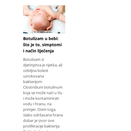
su uzrokovale
infekciju, ali u slučaju
da je bakterija
otporna, ona se širi i
postaje sve jača, čime
je teško liječiti i
pogoršati bolest. U
Botulizam u bebi:
većini slučaje
što je to, simptomi
i način liječenja
Botulizam iz
djetinjstva je rijetka, ali
ozbiljna bolest
uzrokovana
bakterijom
Clostridium botulinum
koja se može naći u tlu
i može kontaminirati
vodu i hranu, na
primjer. Osim toga,
slabo održavana hrana
dobar je izvor ove
proliferacije bakterija.