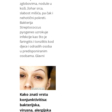
zglobovima, nodule u
koži, žohar srca,
slabost mišića, pa čak i
nehotični pokreti.
Bakterija
Streptococcus
pyogenes uzrokuje
infekcije kao što je
faringitis i tonzilitis kod
djece i odraslih osoba
u predisponiranim
osobama. Glavni
Kako znati vrstu
konjunktivitisa:
bakterijska,
virusna, alergijska