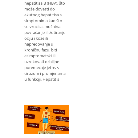
hepatitisa B (HBV), što
može dovesti do
akutnog hepatitisa s
simptomima kao što
su vrućica, mučnina,
povraćanje ili žutiranje
očiju i kože ili
napredovanje u
kroničnu fazu. biti
asimptomatski ili
uzrokovati ozbiljne
poremećaje jetre, s
cirozom i promjenama
u funkciji. Hepatitis