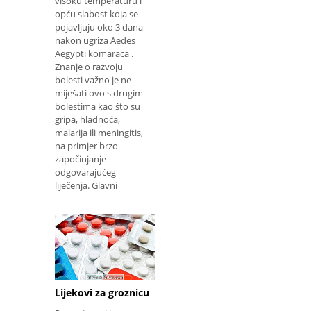
visoku temperaturu i
opću slabost koja se
pojavljuju oko 3 dana
nakon ugriza Aedes
Aegypti komaraca .
Znanje o razvoju
bolesti važno je ne
miješati ovo s drugim
bolestima kao što su
gripa, hladnoća,
malarija ili meningitis,
na primjer brzo
započinjanje
odgovarajućeg
liječenja. Glavni
Lijekovi za groznicu