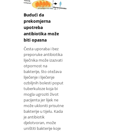
liječe
Budući da
prekomjerna
upotreba
antibiotika može
biti opasna
Česta uporaba i bez
preporuke antibiotika
liječnika može izazvati
otpornost na
bakterije, što otežava
liječenje i liječenje
ozbiljnih bolesti poput
tuberkuloze koja bi
mogla ugroziti život
pacijenta jer lijek ne
može ukloniti prisutne
bakterije u tijelu. Kada
je antibiotik
djelotvoran, može
uništiti bakterije koje