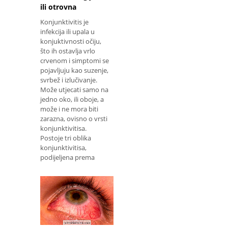
ili otrovna
Konjunktivitis je
infekcija ili upala u
konjuktivnosti očiju,
što ih ostavlja vrlo
crvenom i simptomi se
pojavljuju kao suzenje,
svrbež i izlučivanje.
Može utjecati samo na
jedno oko, ili oboje, a
može i ne mora biti
zarazna, ovisno o vrsti
konjunktivitisa.
Postoje tri oblika
konjunktivitisa,
podijeljena prema
njihovom podrijetlu: 1.
Zara