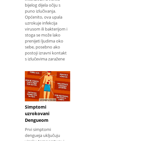
bijelog dijela očiju s
puno izlučivanja.
Općenito, ova upala
uzrokuje infekcija
virusom ili bakterijom i
stoga se može lako
prenijeti ljudima oko
sebe, posebno ako
postoji izravni kontakt
s izlučevima zaražene
osobe ili njihovim
kontaminiranim
predmetima. Zato p
Simptomi
uzrokovani
Dengueom
Prvi simptomi
dengueja uključuju